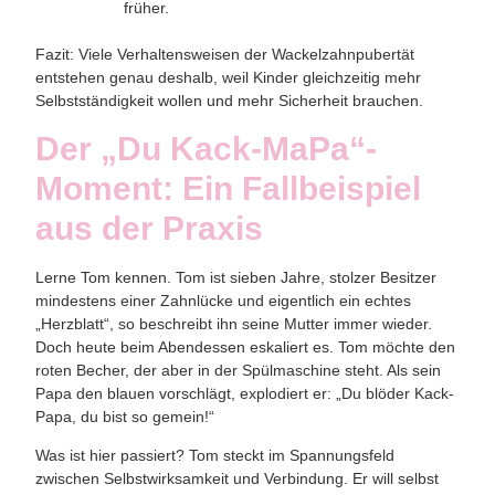
früher.
Fazit:
Viele Verhaltensweisen der Wackelzahnpubertät
entstehen genau deshalb, weil Kinder gleichzeitig mehr
Selbstständigkeit wollen und mehr Sicherheit brauchen.
Der „Du Kack-MaPa“-
Moment: Ein Fallbeispiel
aus der Praxis
Lerne Tom kennen. Tom ist sieben Jahre, stolzer Besitzer
mindestens einer Zahnlücke und eigentlich ein echtes
„Herzblatt“, so beschreibt ihn seine Mutter immer wieder.
Doch heute beim Abendessen eskaliert es. Tom möchte den
roten Becher, der aber in der Spülmaschine steht. Als sein
Papa den blauen vorschlägt, explodiert er: „Du blöder Kack-
Papa, du bist so gemein!“
Was ist hier passiert?
Tom steckt im
Spannungsfeld
zwischen Selbstwirksamkeit und Verbindung
. Er will selbst