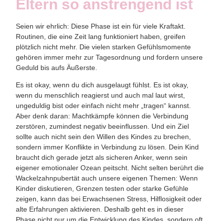
Eltern so anstrengend ist
Seien wir ehrlich: Diese Phase ist ein für viele Kraftakt.
Routinen, die eine Zeit lang funktioniert haben, greifen
plötzlich nicht mehr. Die vielen starken Gefühlsmomente
gehören immer mehr zur Tagesordnung und fordern unsere
Geduld bis aufs Äußerste.
Es ist okay, wenn du dich ausgelaugt fühlst. Es ist okay,
wenn du menschlich reagierst und auch mal laut wirst,
ungeduldig bist oder einfach nicht mehr „tragen“ kannst.
Aber denk daran: Machtkämpfe können die Verbindung
zerstören, zumindest negativ beeinflussen. Und ein Ziel
sollte auch nicht sein den Willen des Kindes zu brechen,
sondern immer
Konflikte in Verbindung zu lösen
. Dein Kind
braucht dich gerade jetzt als sicheren Anker, wenn sein
eigener emotionaler Ozean peitscht. Nicht selten berührt die
Wackelzahnpubertät auch unsere eigenen Themen: Wenn
Kinder diskutieren, Grenzen testen oder starke Gefühle
zeigen, kann das bei Erwachsenen Stress, Hilflosigkeit oder
alte Erfahrungen aktivieren. Deshalb geht es in dieser
Phase nicht nur um die Entwicklung des Kindes, sondern oft