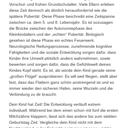
Vorschul- und frühen Grundschulalter. Viele Eltern erleben
diese Zeit dennoch als ähnlich herausfordernd wie die
spätere Pubertät. Diese Phase beschreibt eine Zeitspanne
zwischen ca. dem
5. und 8. Lebensjahr
. Es ist sozusagen
die Brücke zwischen der Autonomiephase des
Kleinkindalters und der „echten“ Pubertät.
Biologisch
gesehen ist diese Phase ein echtes Feuerwerk.
Neurologische Reifungsprozesse, zunehmende kognitive
Fähigkeiten und die soziale Entwicklung sorgen dafür, dass
Kinder ihre Umwelt plötzlich anders wahrnehmen, sowie
bewerten
und sorgen dafür, dass die Gefühlswelt deines
Kindes Kopf steht. Es ist, als würde dein Kind gerade seine
„großen Flügel“ ausprobieren: Es will weit fliegen, stellt aber
fest, dass das Flattern ganz schön anstrengend ist und es
immer wieder den sicheren Hafen, seine Wurzeln und die
Verbindung zu dir braucht.
Dein Kind hat Zeit!
Die Entwicklung verläuft extrem
individuell. Während bei dem einen schon mit fünf die ersten
Milchzähne klappern, lässt sich das andere bis zum siebten
Geburtstag Zeit. Vergleiche dein Kind nicht mit dem