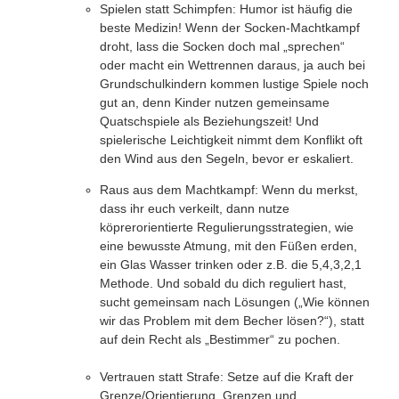
Spielen statt Schimpfen:
Humor ist häufig die
beste Medizin! Wenn der Socken-Machtkampf
droht, lass die Socken doch mal „sprechen“
oder macht ein Wettrennen daraus, ja auch bei
Grundschulkindern kommen lustige Spiele noch
gut an, denn Kinder nutzen gemeinsame
Quatschspiele als Beziehungszeit! Und
spielerische Leichtigkeit nimmt dem Konflikt oft
den Wind aus den Segeln, bevor er eskaliert.
Raus aus dem Machtkampf:
Wenn du merkst,
dass ihr euch verkeilt, dann nutze
köprerorientierte Regulierungsstrategien, wie
eine bewusste Atmung, mit den Füßen erden,
ein Glas Wasser trinken oder z.B. die 5,4,3,2,1
Methode. Und sobald du dich reguliert hast,
sucht gemeinsam nach Lösungen („Wie können
wir das Problem mit dem Becher lösen?“), statt
auf dein Recht als „Bestimmer“ zu pochen.
Vertrauen statt Strafe:
Setze auf die
Kraft der
Grenze/Orientierung.
Grenzen und