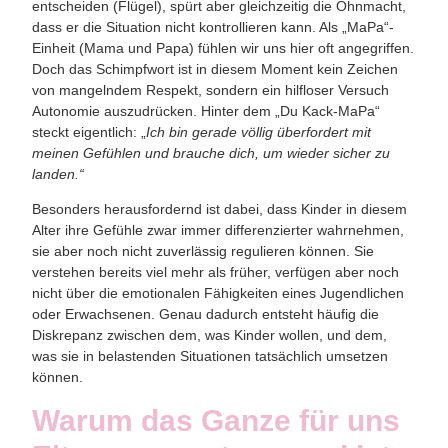
entscheiden (Flügel), spürt aber gleichzeitig die Ohnmacht,
dass er die Situation nicht kontrollieren kann. Als „MaPa“-
Einheit (Mama und Papa) fühlen wir uns hier oft angegriffen.
Doch das Schimpfwort ist in diesem Moment kein Zeichen
von mangelndem Respekt, sondern ein hilfloser Versuch
Autonomie auszudrücken. Hinter dem „Du Kack-MaPa“
steckt eigentlich: „
Ich bin gerade völlig überfordert mit
meinen Gefühlen und brauche dich, um wieder sicher zu
landen.“
Besonders herausfordernd ist dabei, dass Kinder in diesem
Alter ihre Gefühle zwar immer differenzierter wahrnehmen,
sie aber noch nicht zuverlässig regulieren können. Sie
verstehen bereits viel mehr als früher, verfügen aber noch
nicht über die emotionalen Fähigkeiten eines Jugendlichen
oder Erwachsenen. Genau dadurch entsteht häufig die
Diskrepanz
zwischen dem,
was Kinder wollen
, und dem,
was sie in belastenden Situationen
tatsächlich umsetzen
können.
Warum das Ganze für uns