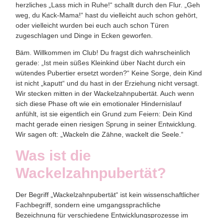
herzliches „Lass mich in Ruhe!“ schallt durch den Flur. „Geh
weg, du Kack-Mama!“ hast du vielleicht auch schon gehört,
oder vielleicht wurden bei euch auch schon Türen
zugeschlagen und Dinge in Ecken geworfen.
Bäm
. Willkommen im Club! Du fragst dich wahrscheinlich
gerade: „Ist mein süßes Kleinkind über Nacht durch ein
wütendes Pubertier ersetzt worden?“ Keine Sorge, dein Kind
ist nicht „kaputt“ und du hast in der Erziehung nicht versagt.
Wir stecken mitten in der
Wackelzahnpubertät
. Auch wenn
sich diese Phase oft wie ein emotionaler Hindernislauf
anfühlt, ist sie eigentlich ein Grund zum Feiern: Dein Kind
macht gerade einen riesigen Sprung in seiner Entwicklung.
Wir sagen oft:
„Wackeln die Zähne, wackelt die Seele.“
Was ist die
Wackelzahnpubertät?
Der Begriff „Wackelzahnpubertät“ ist kein wissenschaftlicher
Fachbegriff, sondern eine umgangssprachliche
Bezeichnung für verschiedene Entwicklungsprozesse im