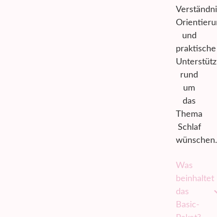
Verständni
Orientier
und
praktische
Unterstüt
rund
um
das
Thema
Schlaf
wünschen
Was
beinhaltet
das
Basic-