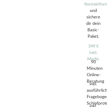
Kontaktfor
und
sichere
dir dein
Basic-
Paket.
349 €
inkl.
MwSt.
90
Minuten
Online-
Beratung
inkl.
ausführlic
Frageboge
Schlafprot
inkl.