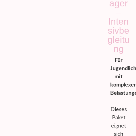
ager
–
Inten
sivbe
gleitu
ng
Für
Jugendlic
mit
komplexe
Belastung
Dieses
Paket
eignet
sich