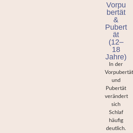
Vorpu
bertät
&
Pubert
ät
(12–
18
Jahre)
In der
Vorpubertä
und
Pubertät
verändert
sich
Schlaf
häufig
deutlich.