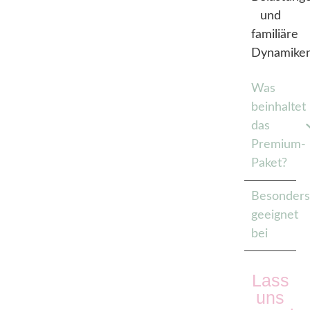
und
familiäre
Dynamiken
Was
beinhaltet
das
Premium-
Paket?
Besonder
geeignet
bei
Lass
uns