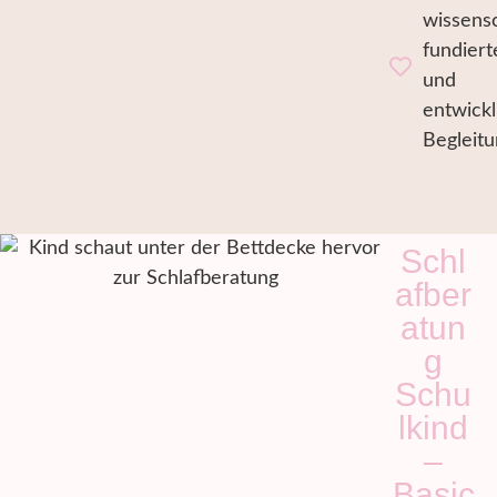
wissensc
fundiert
und
entwickl
Begleitu
Schl
afber
atun
g
Schu
lkind
–
Basic