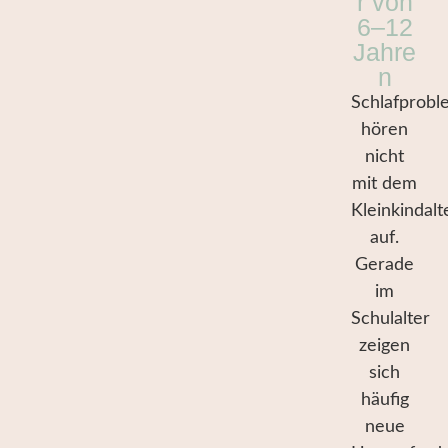
r von
6–12
Jahre
n
Schlafprob
hören
nicht
mit dem
Kleinkindalt
auf.
Gerade
im
Schulalter
zeigen
sich
häufig
neue