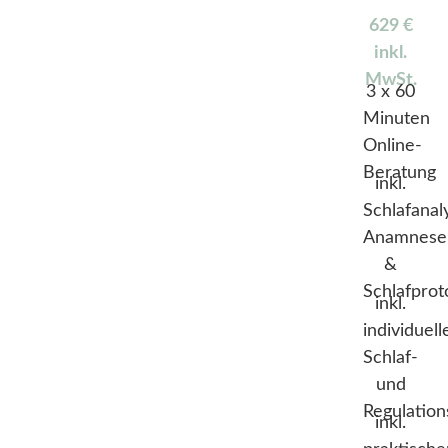
629 €
inkl.
MwSt.
3 x 60
Minuten
Online-
Beratung
inkl.
Schlafanal
Anamnese
&
Schlafprot
inkl.
individuel
Schlaf-
und
Regulatio
inkl.