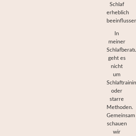
Schlaf
erheblich
beeinflussen
In
meiner
Schlafberat
geht es
nicht
um
Schlaftraini
oder
starre
Methoden.
Gemeinsam
schauen
wir