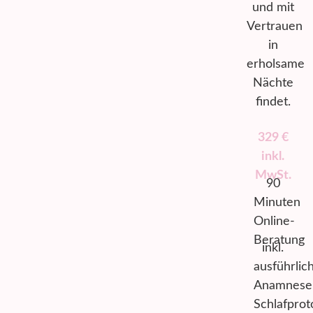
und mit
Vertrauen
in
erholsame
Nächte
findet.
329 €
inkl.
MwSt.
90
Minuten
Online-
Beratung
inkl.
ausführli
Anamnese
Schlafprot