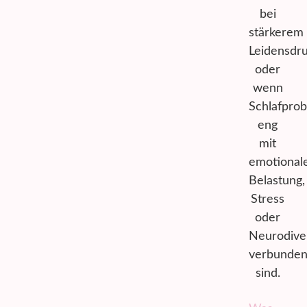
bei
stärkerem
Leidensdr
oder
wenn
Schlafpro
eng
mit
emotional
Belastung,
Stress
oder
Neurodive
verbunde
sind.