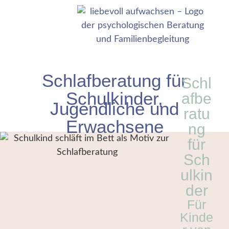
Schlafberatung für
Schl
Schulkinder,
afbe
Jugendliche und
ratu
Erwachsene
ng
für
Sch
ulkin
der
Für
Kinde