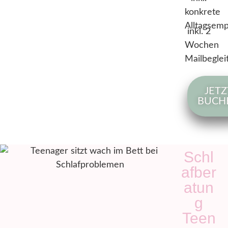
konkrete
Alltagsem
inkl. 2
Wochen
Mailbegle
JETZ
BUCH
Schl
afber
atun
g
Teen