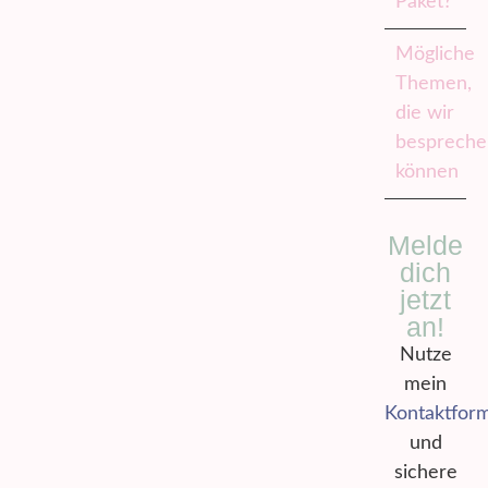
Paket?
Mögliche
Themen,
die wir
besprech
können
Melde
dich
jetzt
an!
Nutze
mein
Kontaktform
und
sichere