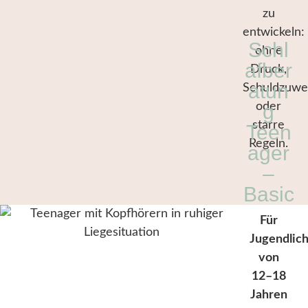
zu
entwickeln:
Schl
ohne
afber
Druck,
atun
Schuldzuwe
g
oder
starre
Teen
Regeln.
ager
–
Basic
Für
Jugendlic
von
12–18
Jahren