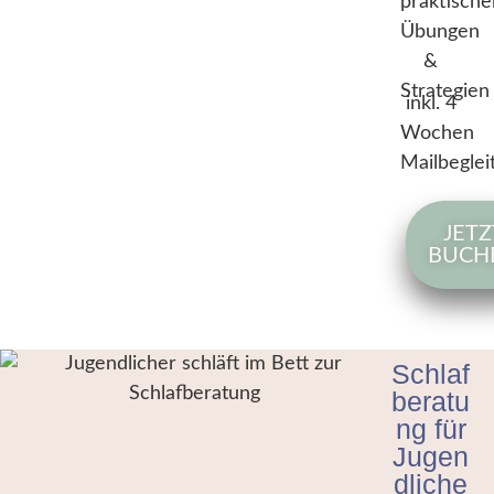
praktische
Übungen
&
Strategien
inkl. 4
Wochen
Mailbegle
JETZ
BUCH
Schlaf
beratu
ng für
Jugen
dliche