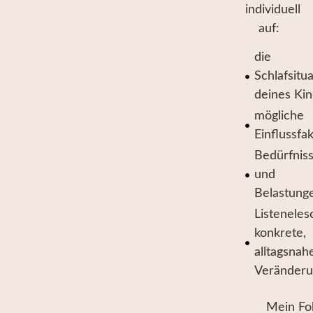
individuell
auf:
die
Schlafsitu
deines Ki
mögliche
Einflussfa
Bedürfnis
und
Belastung
Listeneles
konkrete,
alltagsnah
Veränder
Mein Fok