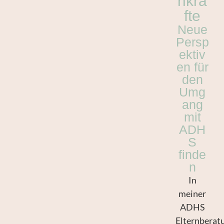
hkrä
fte
Neue
Persp
ektiv
en für
den
Umg
ang
mit
ADH
S
finde
n
In
meiner
ADHS
Elternberat