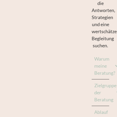
die
Antworten,
Strategien
und eine
wertschätz
Begleitung
suchen.
Warum
meine
Beratung?
Zielgruppe
der
Beratung
Ablauf