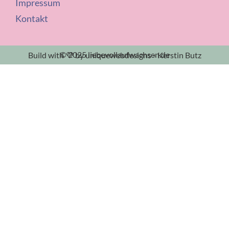
Impressum
Kontakt
© 2025 liebevollaufwachsen.de
Build with 💜 by uniquewebdesigns - Kerstin Butz