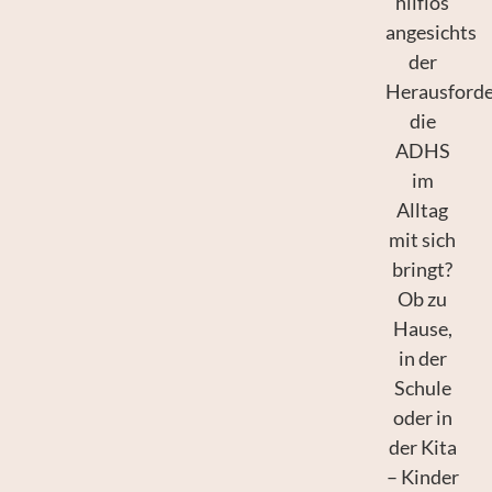
hilflos
angesichts
der
Herausforde
die
ADHS
im
Alltag
mit sich
bringt?
Ob zu
Hause,
in der
Schule
oder in
der Kita
– Kinder