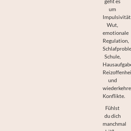
geht es
um
Impulsivität
Wut,
emotionale
Regulation,
Schlafprobl
Schule,
Hausaufgab
Reizoffenhe
und
wiederkehr
Konflikte.
Fühlst
du dich
manchmal