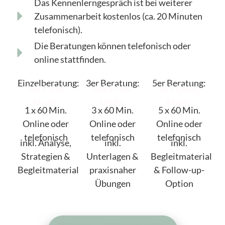
Das Kennenlerngespräch ist bei weiterer
Zusammenarbeit kostenlos (ca. 20 Minuten
telefonisch).
Die Beratungen können telefonisch oder
online stattfinden.
Einzelberatung:
3er Beratung:
5er Beratung:
149 € inkl.
449 € inkl.
699 € inkl.
MwSt.
MwSt.
MwSt.
1 x 60 Min.
3 x 60 Min.
5 x 60 Min.
Online oder
Online oder
Online oder
telefonisch
telefonisch
telefonisch
inkl. Analyse,
inkl.
inkl.
Strategien &
Unterlagen &
Begleitmaterial
Begleitmaterial
praxisnaher
& Follow-up-
Übungen
Option