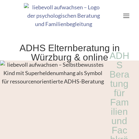
ADHS Elternberatung in
ADH
Würzburg & online
S
Bera
tung
für
Fam
ilien
und
Fac