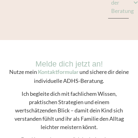
der
Beratung
Melde dich jetzt an!
Nutze mein
und sichere dir deine
Kontaktformular
individuelle ADHS-Beratung.
Ich begleite dich mit fachlichem Wissen,
praktischen Strategien und einem
wertschätzenden Blick – damit dein Kind sich
verstanden fühlt und ihr als Familie den Alltag
leichter meistern könnt.